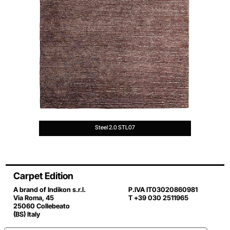
Steel 2.0 STL07
Carpet Edition
A brand of Indikon s.r.l.
P.IVA IT03020860981
Via Roma, 45
T +39 030 2511965
25060 Collebeato
(BS) Italy