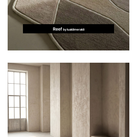
Reef
by lualdimeraldi