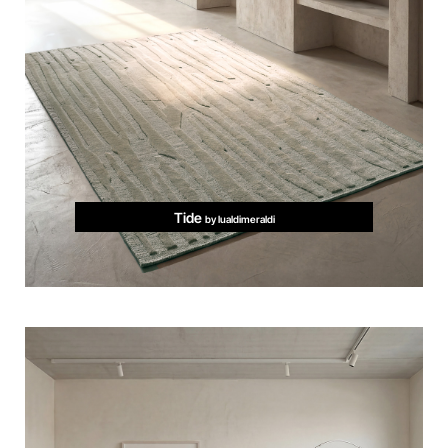
Tide
by lualdimeraldi