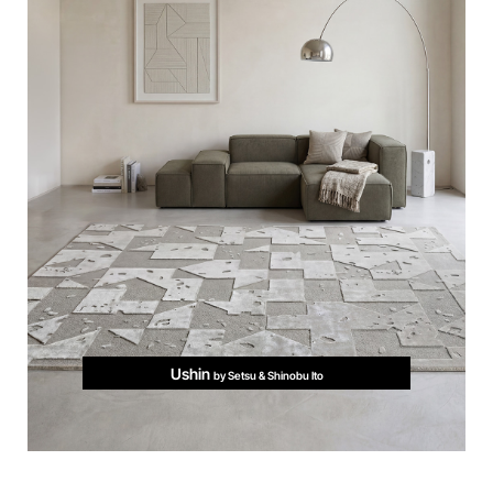
Ushin
by Setsu & Shinobu Ito