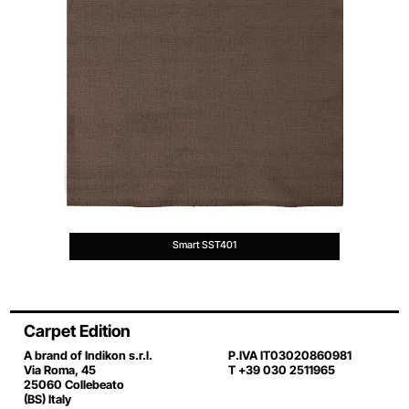
Smart SST401
Carpet Edition
A brand of Indikon s.r.l.
P.IVA IT03020860981
Via Roma, 45
T +39 030 2511965
25060 Collebeato
(BS) Italy