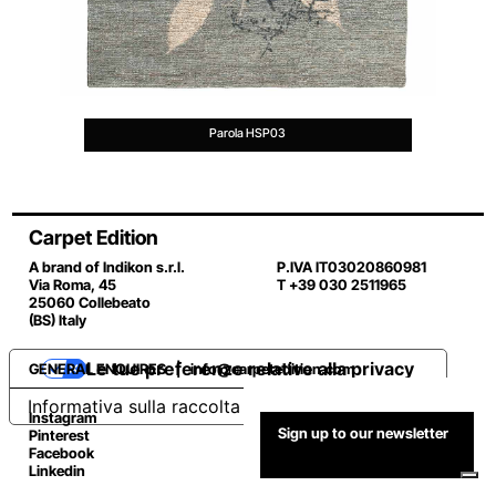
Parola HSP03
Carpet Edition
A brand of Indikon s.r.l.
P.IVA IT03020860981
Via Roma, 45
T +39 030 2511965
25060 Collebeato
(BS) Italy
Le tue preferenze relative alla privacy
GENERAL ENQUIRES |
info@carpetedition.com
Informativa sulla raccolta
Instagram
Sign up to our newsletter
Pinterest
Facebook
Linkedin