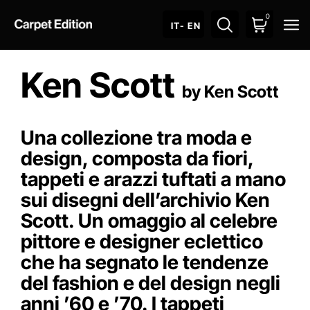
0
O
IT
- EN
Ken Scott
by Ken Scott
Una collezione tra moda e
design, composta da fiori,
tappeti e arazzi tuftati a mano
sui disegni dell’archivio Ken
Scott. Un omaggio al celebre
pittore e designer eclettico
che ha segnato le tendenze
del fashion e del design negli
anni ’60 e ’70. I tappeti