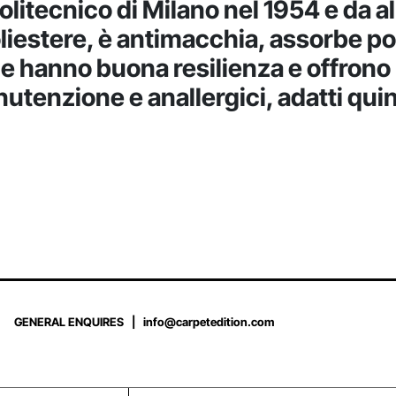
litecnico di Milano nel 1954 e da a
oliestere, è antimacchia, assorbe po
ene hanno buona resilienza e offron
manutenzione e anallergici, adatti q
GENERAL ENQUIRES |
info@carpetedition.com