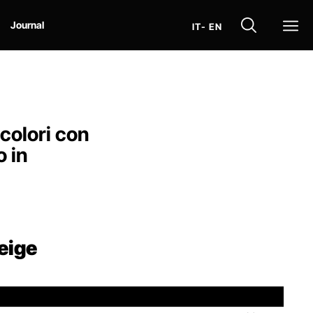
Op
Journal
IT
- EN
 colori con
o in
eige