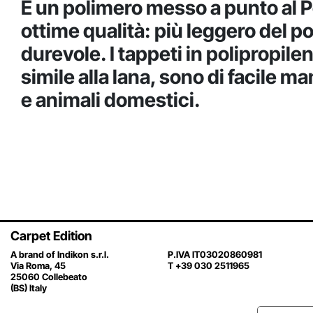
È un polimero messo a punto al Po
ottime qualità: più leggero del p
durevole. I tappeti in polipropil
simile alla lana, sono di facile 
e animali domestici.
Carpet Edition
A brand of Indikon s.r.l.
P.IVA IT03020860981
Via Roma, 45
T +39 030 2511965
25060 Collebeato
(BS) Italy