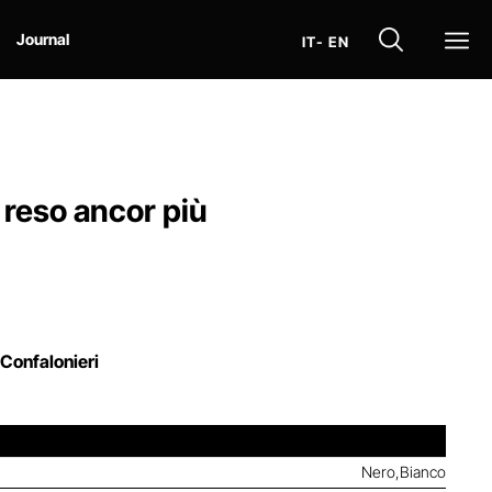
Op
Journal
IT
- EN
è reso ancor più
Confalonieri
Nero,Bianco