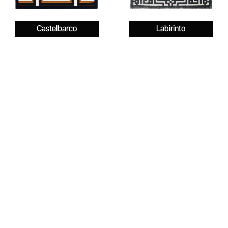
Castelbarco
Labirinto