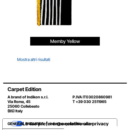
Memby Yellow
Mostra altri risultati
Carpet Edition
A brand of Indikon s.r.l.
P.IVA IT03020860981
Via Roma, 45
T +39 030 2511965
25060 Collebeato
(BS) Italy
Le tue preferenze relative alla privacy
GENERAL ENQUIRES |
info@carpetedition.com