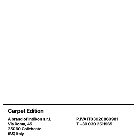
Carpet Edition
A brand of Indikon s.r.l.
P.IVA IT03020860981
Via Roma, 45
T +39 030 2511965
25060 Collebeato
(BS) Italy