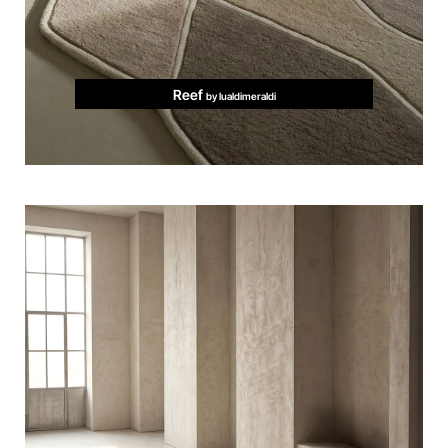
Reef
by lualdimeraldi