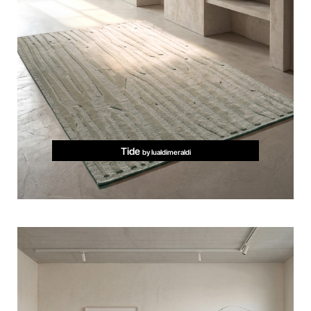
Tide
by lualdimeraldi