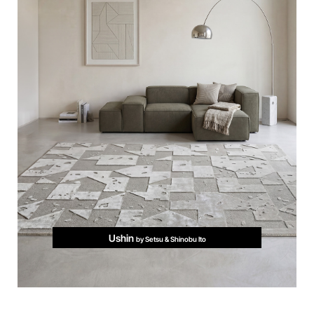
Ushin
by Setsu & Shinobu Ito