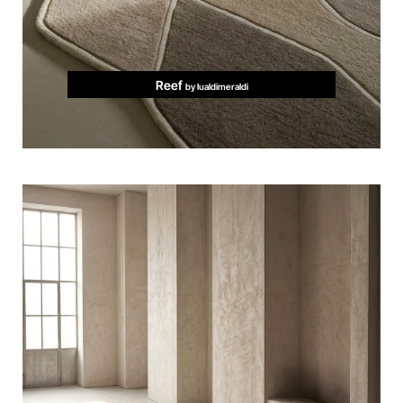
Reef
by lualdimeraldi