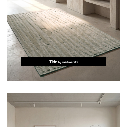
Tide
by lualdimeraldi