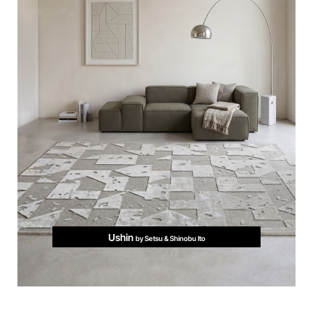
Ushin
by Setsu & Shinobu Ito