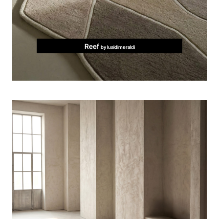
Reef
by lualdimeraldi