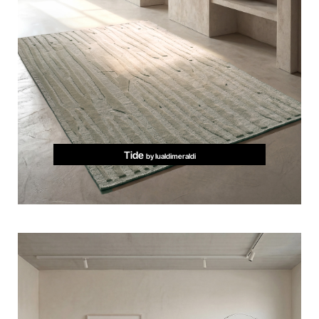
Tide
by lualdimeraldi