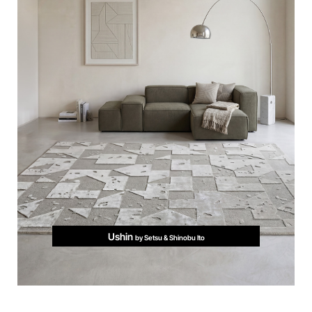
Ushin
by Setsu & Shinobu Ito