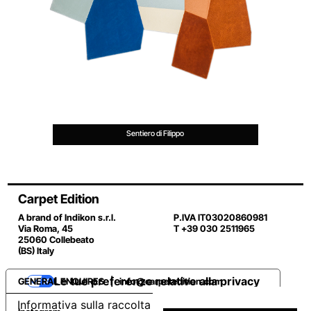
Sentiero di Filippo
Carpet Edition
A brand of Indikon s.r.l.
P.IVA IT03020860981
Via Roma, 45
T +39 030 2511965
25060 Collebeato
(BS) Italy
Le tue preferenze relative alla privacy
GENERAL ENQUIRES |
info@carpetedition.com
Informativa sulla raccolta