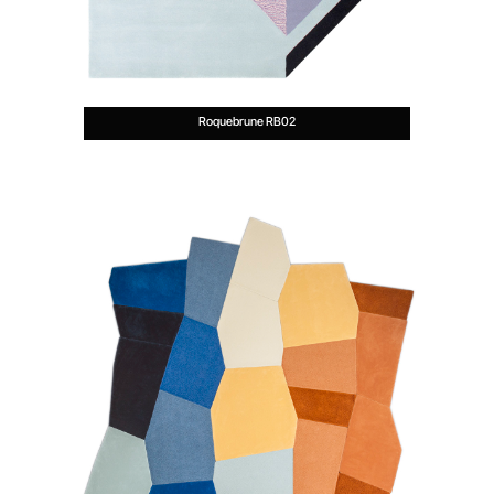
Roquebrune RB02