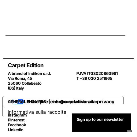
Carpet Edition
A brand of Indikon s.r.l.
P.IVA IT03020860981
Via Roma, 45
T +39 030 2511965
25060 Collebeato
(BS) Italy
Le tue preferenze relative alla privacy
GENERAL ENQUIRES |
info@carpetedition.com
Informativa sulla raccolta
Instagram
Sign up to our newsletter
Pinterest
Facebook
Linkedin