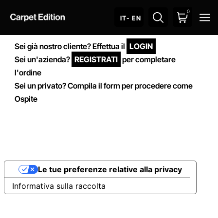
0
O
IT
- EN
Sei già nostro cliente? Effettua il
LOGIN
Sei un'azienda?
REGISTRATI
per completare
l'ordine
Sei un privato? Compila il form per procedere come
Ospite
Le tue preferenze relative alla privacy
Informativa sulla raccolta