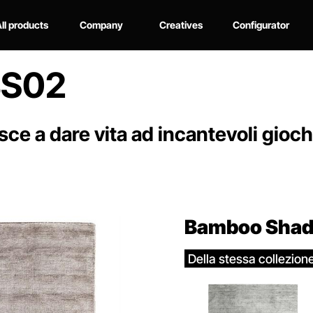
ll products
Company
Creatives
Configurator
BS02
iesce a dare vita ad incantevoli gioch
Bamboo Shad
Della stessa collezion