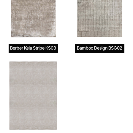
Berber Kela Stripe KS03
Bamboo Design BSG02