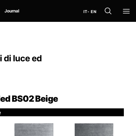
Op
Journal
IT
- EN
i di luce ed
ed BS02
Beige
e