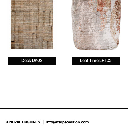
Deck DK02
Leaf Time LFT02
GENERAL ENQUIRES |
info@carpetedition.com