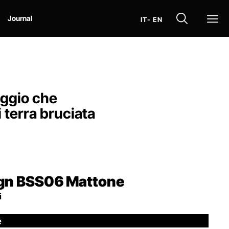
Op
Journal
IT
- EN
aggio che
 terra bruciata
gn BSS06
Mattone
i
e