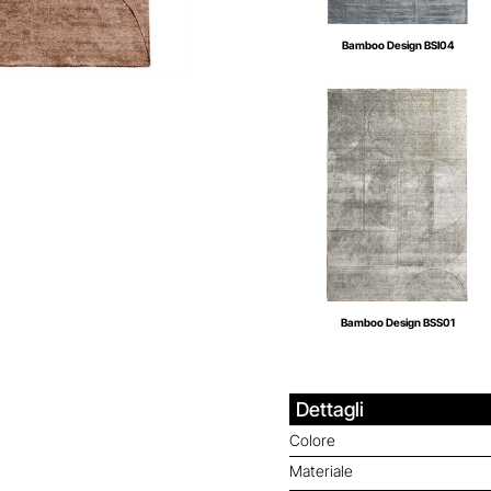
Bamboo Design BSI04
Bamboo Design BSS01
Dettagli
Colore
Materiale