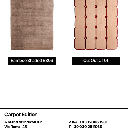
Bamboo Shaded BS06
Cut Out CT01
Carpet Edition
A brand of Indikon s.r.l.
P.IVA IT03020860981
Via Roma, 45
T +39 030 2511965