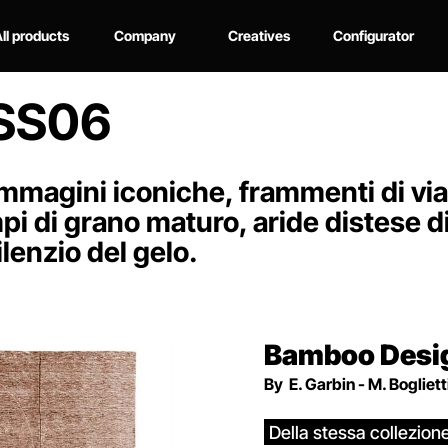
ll products
Company
Creatives
Configurator
BSS06
immagini iconiche, frammenti di vi
pi di grano maturo, aride distese di
silenzio del gelo.
Bamboo Desi
By
E. Garbin - M. Bogliett
Della stessa collezion