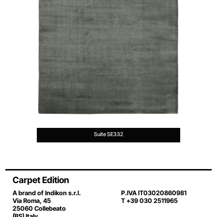
Suite SE332
Carpet Edition
A brand of Indikon s.r.l.
P.IVA IT03020860981
Via Roma, 45
T +39 030 2511965
25060 Collebeato
(BS) Italy