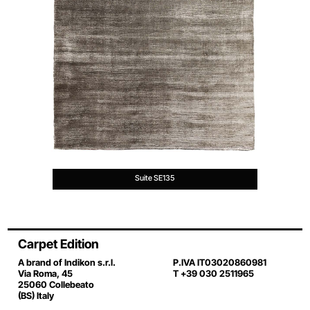
Suite SE135
Carpet Edition
A brand of Indikon s.r.l.
P.IVA IT03020860981
Via Roma, 45
T +39 030 2511965
25060 Collebeato
(BS) Italy